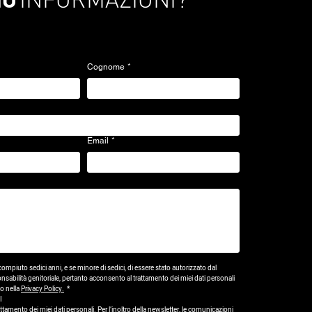
Cognome
*
Email
*
compiuto sedici anni, e se minore di sedici, di essere stato autorizzato dal 
ponsabilità genitoriale, pertanto acconsento al trattamento dei miei dati personali 
o nella 
Privacy Policy.
*
I
tamento dei miei dati personali. Per l’inoltro della newsletter, le comunicazioni 