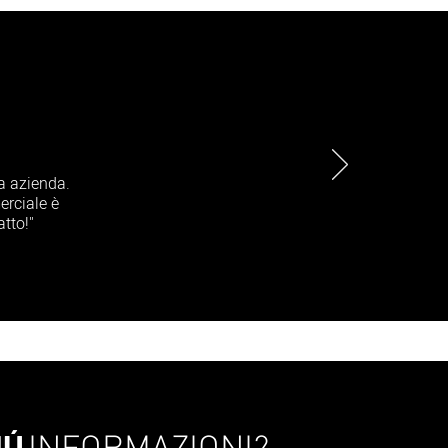
a azienda.
erciale è
atto!"
IÚ
INFORMAZIONI?