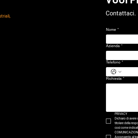
Contattaci.
riali,
Nome
*
Azienda
*
Telefono
*
Richiesta
*
PRIVACY
Dichiaro di avere 
titolare della res
così come indicat
COMUNICAZION
Acconsento al trat